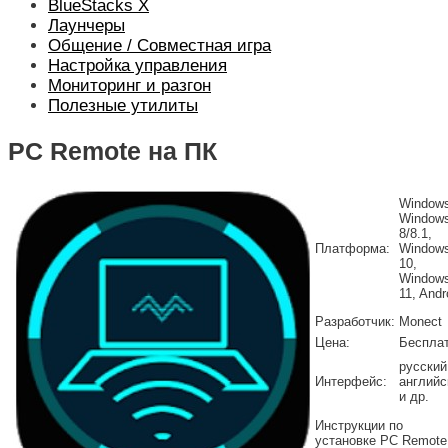
BlueStacks X
Лаунчеры
Общение / Совместная игра
Настройка управления
Мониторинг и разгон
Полезные утилиты
PC Remote на ПК
Windows
Window
8/8.1,
Платформа:
Window
10,
Window
11, Andr
Разработчик:
Monect
Цена:
Беспла
русский
Интерфейс:
английс
и др.
Инструкции по
установке PC Remote