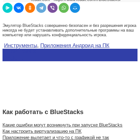
Эмулятор BlueStacks совершенно безопасен и без разрешения игрока
никогда не будет устанавливать дополнительные программы на ваш
компьютер или нарушать конфиденциальность игрока.
Инструменты
,
Приложения Андроид на ПК
Навигация
←
Ibis Paint X
Smule
→
по
записям
Как работать с BlueStacks
Какие ошибки могут возникнуть при запуске BlueStacks
Как настроить виртуализацию на ПК
Приложение вылетает и что-то с графикой не так