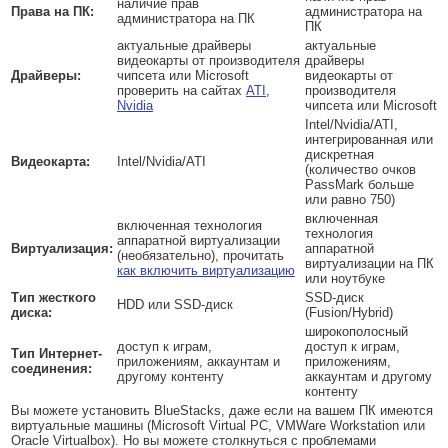
наличие прав
Права на ПК:
администратора на
администратора на ПК
ПК
актуальные драйверы
актуальные
видеокарты от производителя
драйверы
Драйверы:
чипсета или Microsoft
видеокарты от
проверить на сайтах
ATI
,
производителя
Nvidia
чипсета или Microsoft
Intel/Nvidia/ATI,
интегрированная или
дискретная
Видеокарта:
Intel/Nvidia/ATI
(количество очков
PassMark больше
или равно 750)
включенная
включенная технология
технология
аппаратной виртуализации
Виртуализация:
аппаратной
(необязательно), прочитать
виртуализации на ПК
как включить виртуализацию
или ноутбуке
Тип жесткого
SSD-диск
HDD или SSD-диск
диска:
(Fusion/Hybrid)
широкополосный
доступ к играм,
доступ к играм,
Тип Интернет-
приложениям, аккаунтам и
приложениям,
соединения:
другому контенту
аккаунтам и другому
контенту
Вы можете установить BlueStacks, даже если на вашем ПК имеются
виртуальные машины (Microsoft Virtual PC, VMWare Workstation или
Oracle Virtualbox). Но вы можете столкнуться с проблемами