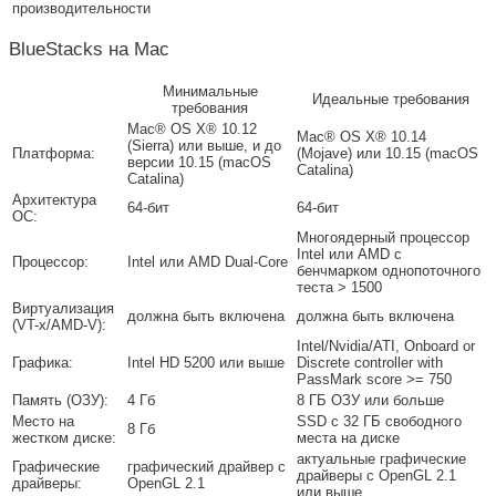
производительности
BlueStacks на Mac
Минимальные
Идеальные требования
требования
Mac® OS X® 10.12
Mac® OS X® 10.14
(Sierra) или выше, и до
Платформа:
(Mojave) или 10.15 (macOS
версии 10.15 (macOS
Catalina)
Catalina)
Архитектура
64-бит
64-бит
ОС:
Многоядерный процессор
Intel или AMD с
Процессор:
Intel или AMD Dual-Core
бенчмарком однопоточного
теста > 1500
Виртуализация
должна быть включена
должна быть включена
(VT-x/AMD-V):
Intel/Nvidia/ATI, Onboard or
Графика:
Intel HD 5200 или выше
Discrete controller with
PassMark score >= 750
Память (ОЗУ):
4 Гб
8 ГБ ОЗУ или больше
Место на
SSD с 32 ГБ свободного
8 Гб
жестком диске:
места на диске
актуальные графические
Графические
графический драйвер с
драйверы с OpenGL 2.1
драйверы:
OpenGL 2.1
или выше