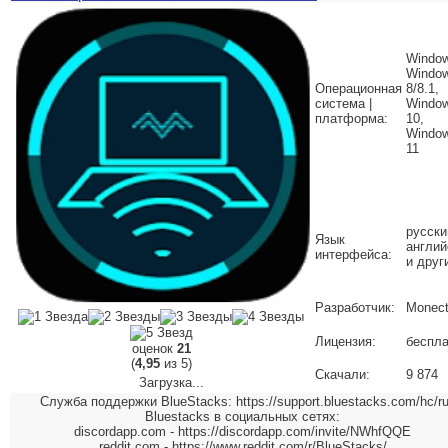
Window
Windo
Операционная
8/8.1,
система |
Windo
платформа:
10,
Windo
11
русски
Язык
англий
интерфейса:
и друг
Разработчик:
Monec
Лицензия:
беспла
оценок
21
(
4,95
из 5)
Скачали:
9 874
Загрузка...
Служба поддержки BlueStacks: https://support.bluestacks.com/hc/r
Bluestacks в социальных сетях:
discordapp.com - https://discordapp.com/invite/NWhfQQE
reddit.com - https://www.reddit.com/r/BlueStacks/