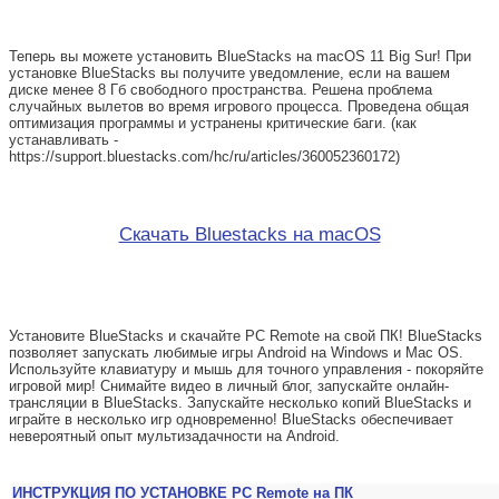
Теперь вы можете установить BlueStacks на macOS 11 Big Sur! При
установке BlueStacks вы получите уведомление, если на вашем
диске менее 8 Гб свободного пространства. Решена проблема
случайных вылетов во время игрового процесса. Проведена общая
оптимизация программы и устранены критические баги. (как
устанавливать -
https://support.bluestacks.com/hc/ru/articles/360052360172)
Скачать Bluestacks на macOS
Установите BlueStacks и скачайте PC Remote на свой ПК! BlueStacks
позволяет запускать любимые игры Android на Windows и Mac OS.
Используйте клавиатуру и мышь для точного управления - покоряйте
игровой мир! Снимайте видео в личный блог, запускайте онлайн-
трансляции в BlueStacks. Запускайте несколько копий BlueStacks и
играйте в несколько игр одновременно! BlueStacks обеспечивает
невероятный опыт мультизадачности на Android.
ИНСТРУКЦИЯ ПО УСТАНОВКЕ PC Remote на ПК