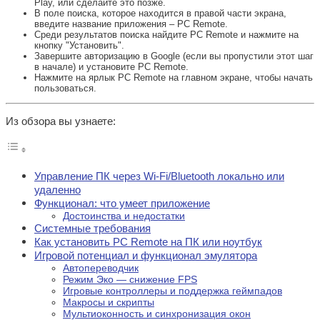
Play, или сделайте это позже.
В поле поиска, которое находится в правой части экрана,
введите название приложения – PC Remote.
Среди результатов поиска найдите PC Remote и нажмите на
кнопку "Установить".
Завершите авторизацию в Google (если вы пропустили этот шаг
в начале) и установите PC Remote.
Нажмите на ярлык PC Remote на главном экране, чтобы начать
пользоваться.
Из обзора вы узнаете:
Управление ПК через Wi-Fi/Bluetooth локально или
удаленно
Функционал: что умеет приложение
Достоинства и недостатки
Системные требования
Как установить PC Remote на ПК или ноутбук
Игровой потенциал и функционал эмулятора
Автопереводчик
Режим Эко — снижение FPS
Игровые контроллеры и поддержка геймпадов
Макросы и скрипты
Мультиоконность и синхронизация окон