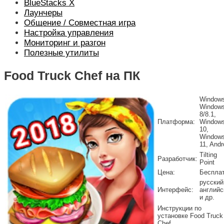
BlueStacks X
Лаунчеры
Общение / Совместная игра
Настройка управления
Мониторинг и разгон
Полезные утилиты
Food Truck Chef на ПК
Windows
Window
8/8.1,
Платформа:
Window
10,
Window
11, Andr
Tilting
Разработчик:
Point
Цена:
Беспла
русский
Интерфейс:
английс
и др.
Инструкции по
установке Food Truck
Chef