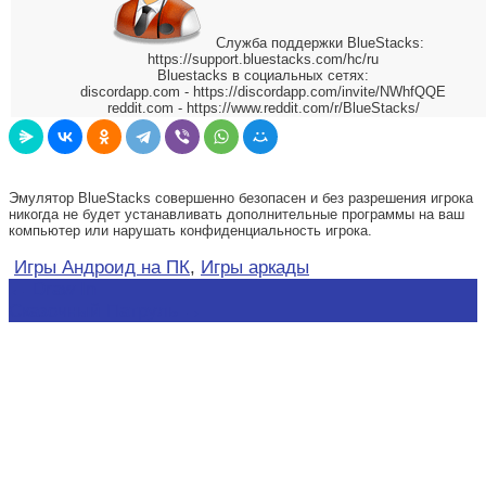
Служба поддержки BlueStacks:
https://support.bluestacks.com/hc/ru
Bluestacks в социальных сетях:
discordapp.com - https://discordapp.com/invite/NWhfQQE
reddit.com - https://www.reddit.com/r/BlueStacks/
Эмулятор BlueStacks совершенно безопасен и без разрешения игрока
никогда не будет устанавливать дополнительные программы на ваш
компьютер или нарушать конфиденциальность игрока.
Игры Андроид на ПК
,
Игры аркады
Навигация
←
Draw In
Сказочный Патруль
→
по
записям