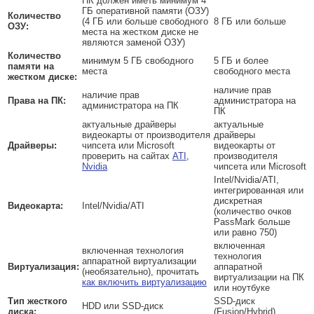
ПК должен иметь минимум 4
ГБ оперативной памяти (ОЗУ)
Количество
(4 ГБ или больше свободного
8 ГБ или больше
ОЗУ:
места на жестком диске не
являются заменой ОЗУ)
Количество
минимум 5 ГБ свободного
5 ГБ и более
памяти на
места
свободного места
жестком диске:
наличие прав
наличие прав
Права на ПК:
администратора на
администратора на ПК
ПК
актуальные драйверы
актуальные
видеокарты от производителя
драйверы
Драйверы:
чипсета или Microsoft
видеокарты от
проверить на сайтах
ATI
,
производителя
Nvidia
чипсета или Microsoft
Intel/Nvidia/ATI,
интегрированная или
дискретная
Видеокарта:
Intel/Nvidia/ATI
(количество очков
PassMark больше
или равно 750)
включенная
включенная технология
технология
аппаратной виртуализации
Виртуализация:
аппаратной
(необязательно), прочитать
виртуализации на ПК
как включить виртуализацию
или ноутбуке
Тип жесткого
SSD-диск
HDD или SSD-диск
диска:
(Fusion/Hybrid)