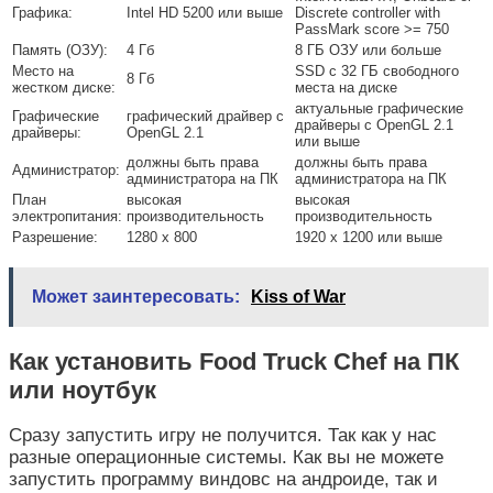
Графика:
Intel HD 5200 или выше
Discrete controller with
PassMark score >= 750
Память (ОЗУ):
4 Гб
8 ГБ ОЗУ или больше
Место на
SSD с 32 ГБ свободного
8 Гб
жестком диске:
места на диске
актуальные графические
Графические
графический драйвер с
драйверы с OpenGL 2.1
драйверы:
OpenGL 2.1
или выше
должны быть права
должны быть права
Администратор:
администратора на ПК
администратора на ПК
План
высокая
высокая
электропитания:
производительность
производительность
Разрешение:
1280 x 800
1920 x 1200 или выше
Может заинтересовать:
Kiss of War
Как установить Food Truck Chef на ПК
или ноутбук
Сразу запустить игру не получится. Так как у нас
разные операционные системы. Как вы не можете
запустить программу виндовс на андроиде, так и