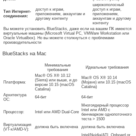
широкополосный
доступ к играм,
доступ к играм,
Тип Интернет-
приложениям, аккаунтам и
приложениям,
соединения:
другому контенту
аккаунтам и другому
контенту
Вы можете установить BlueStacks, даже если на вашем ПК имеются
виртуальные машины (Microsoft Virtual PC, VMWare Workstation или
Oracle Virtualbox). Но вы можете столкнуться с проблемами
производительности
BlueStacks на Mac
Минимальные
Идеальные требования
требования
Mac® OS X® 10.12
Mac® OS X® 10.14
(Sierra) или выше, и до
Платформа:
(Mojave) или 10.15 (macOS
версии 10.15 (macOS
Catalina)
Catalina)
Архитектура
64-бит
64-бит
ОС:
Многоядерный процессор
Intel или AMD с
Процессор:
Intel или AMD Dual-Core
бенчмарком однопоточного
теста > 1500
Виртуализация
должна быть включена
должна быть включена
(VT-x/AMD-V):
Intel/Nvidia/ATI, Onboard or