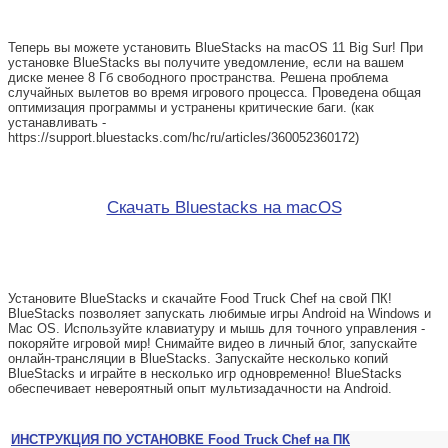
Теперь вы можете установить BlueStacks на macOS 11 Big Sur! При
установке BlueStacks вы получите уведомление, если на вашем
диске менее 8 Гб свободного пространства. Решена проблема
случайных вылетов во время игрового процесса. Проведена общая
оптимизация программы и устранены критические баги. (как
устанавливать -
https://support.bluestacks.com/hc/ru/articles/360052360172)
Скачать Bluestacks на macOS
Установите BlueStacks и скачайте Food Truck Chef на свой ПК!
BlueStacks позволяет запускать любимые игры Android на Windows и
Mac OS. Используйте клавиатуру и мышь для точного управления -
покоряйте игровой мир! Снимайте видео в личный блог, запускайте
онлайн-трансляции в BlueStacks. Запускайте несколько копий
BlueStacks и играйте в несколько игр одновременно! BlueStacks
обеспечивает невероятный опыт мультизадачности на Android.
ИНСТРУКЦИЯ ПО УСТАНОВКЕ Food Truck Chef на ПК