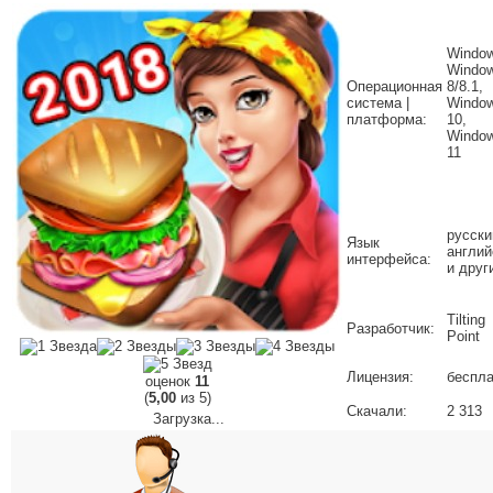
Window
Windo
Операционная
8/8.1,
система |
Windo
платформа:
10,
Windo
11
русски
Язык
англий
интерфейса:
и друг
Tilting
Разработчик:
Point
Лицензия:
беспла
оценок
11
(
5,00
из 5)
Скачали:
2 313
Загрузка...